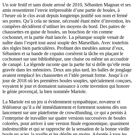
Un soir festif et sans doute arrosé de 2010, Sébastien Magnan et ses
amis ressentirent l’envie irrépressible d’une partie de boules, à
l’heure où le clos avait depuis longtemps justifié son nom et fermé
ses portes. Qu’à cela ne tienne, nécessité étant mère d’invention, les
compères décidèrent d’utiliser les moyens du bord. Des paires de
chaussettes en guise de boules, un bouchon de vin comme
cochonnet, et la partie était lancée. La pétanque souple venait de
naître dans l’esprit tout aussi souple des Marseillais. Avec toutefois
des règles bien particulières. Profitant des meubles autour d’eux,
Sébastien et sa bande de copains corsèrent la tâche en plaçant le
cochonnet sur une bibliothèque, une chaise ou même un accoudoir
de canapé. La légende raconte que la partie fut si drôle qu’elle resta
gravée dans les mémoires. Deux ans plus tard, les balles de jonglage
avaient remplacé les chaussettes et l’idée prenait forme. Jusqu’à ce
jour de 2018 où les premières boules souples, spécialement conçues,
voyaient le jour et donnaient naissance à cette invention qui honore
le génie provençal, la bien nommée Mariole.
La Mariole est un jeu si évidemment sympathique, novateur et
fédérateur qu’il a été immédiatement et fortement soutenu dès son
lancement sur une plateforme de crowdfunding, ce qui a permis à
l’entreprise de travailler sur quatre versions successives de boules
colorées, pour arriver à une version finale ergonomique, quasiment
indestructible et qui se rapproche de la sensation de la bonne vieille
boule en acier, la rouille et les dégâts en moins. Adaptée à tous les