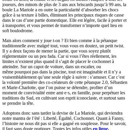
joueurs, des minots de plus de 3 ans aux briscards jusqu’à 99 ans, la
boule La Mariole a en outre la particularité d’absorber les chocs
grâce à sa texture à billes, éliminant les principaux risques de casse
dans le cas d’une partie domestique. Elle est légère, facile à porter et
à transporter, et vous permet de transformer n’importe quel lieu en
soft boulodrome.
Mais alors comment y joue t-on ? Et bien comme à la pétanque
traditionnelle avec malgré tout, vous vous en doutez, un petit twist.
Il y a deux façons de mener la partie, que vous soyez plutôt
réglementaire ou un peu fada. Car si vous l’êtes réellement, les
limites n’existent plus quand il s’agit de placer le cochonnet à
atteindre. Sur un capot de voiture, dans un escalier, ou
même pourquoi pas dans la piscine, tout est imaginable et il n’y a
vraisemblablement qu’une seule règle à suivre : s’amuser. Car c’est
la volonté première des co-créateurs de cette pétanque 2.0, Sébastien
et Marie-Charlotte, que l’on puisse se détendre, profiter d’un
moment de convivialité entre ami·e·s, en famille, pour perpétuer les
traditions du Sud, en cultivant son esprit iconoclaste, et surtout sans
se prendre la tête.
Adoptons donc sans tarder la devise de La Mariole, qui deviendra
notre mantra de l’été : Liberté, Égalité, Cochonnet. Quant à Fanny,
l’histoire ne nous dit pas si elle a gagné en souplesse. Pour le savoir,
il faut sans doute pratiquer. Toutes les infos utiles
en ligne.