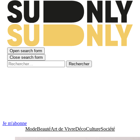
Open search form
Close search form
Rechercher :
Chaque matin, nous revenons les filets chargés de
talents et de bonnes nouvelles du sud.
Lire la suite
Pour s’abonner à la newsletter
de Sudnly, c’est par ici.
Je m'abonne
Mode
Beauté
Art de Vivre
Déco
Culture
Société