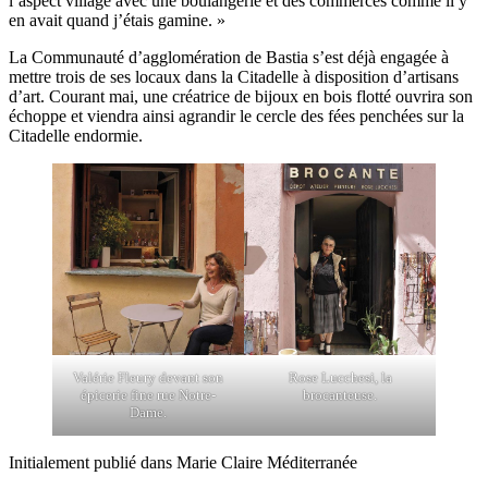
l’aspect village avec une boulangerie et des commerces comme il y
en avait quand j’étais gamine. »
La Communauté d’agglomération de Bastia s’est déjà engagée à
mettre trois de ses locaux dans la Citadelle à disposition d’artisans
d’art. Courant mai, une créatrice de bijoux en bois flotté ouvrira son
échoppe et viendra ainsi agrandir le cercle des fées penchées sur la
Citadelle endormie.
Valérie Fleury devant son
Rose Lucchesi, la
épicerie fine rue Notre-
brocanteuse.
Dame.
Initialement publié dans Marie Claire Méditerranée