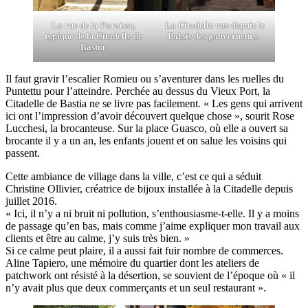
La rue de la Paroisse,
La Citadelle vue depuis le
typique de la Citadelle de
Palais des gouverneurs.
Bastia.
Il faut gravir l’escalier Romieu ou s’aventurer dans les ruelles du
Puntettu pour l’atteindre. Perchée au dessus du Vieux Port, la
Citadelle de Bastia ne se livre pas facilement. « Les gens qui arrivent
ici ont l’impression d’avoir découvert quelque chose », sourit Rose
Lucchesi, la brocanteuse. Sur la place Guasco, où elle a ouvert sa
brocante il y a un an, les enfants jouent et on salue les voisins qui
passent.
Cette ambiance de village dans la ville, c’est ce qui a séduit
Christine Ollivier, créatrice de bijoux installée à la Citadelle depuis
juillet 2016.
« Ici, il n’y a ni bruit ni pollution, s’enthousiasme-t-elle. Il y a moins
de passage qu’en bas, mais comme j’aime expliquer mon travail aux
clients et être au calme, j’y suis très bien. »
Si ce calme peut plaire, il a aussi fait fuir nombre de commerces.
Aline Tapiero, une mémoire du quartier dont les ateliers de
patchwork ont résisté à la désertion, se souvient de l’époque où « il
n’y avait plus que deux commerçants et un seul restaurant ».