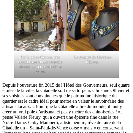
Sur la place Guasco, une
Les bijoux de Christine
brocanteuse et une créatrice
Ollivier.
de bijoux ont ouvert il y a
un an.
Depuis l’ouverture fin 2015 de l’Hôtel des Gouverneurs, seul quatre
étoiles de la ville, la Citadelle sort de sa torpeur. Christine Ollivier et
ses voisines sont convaincues que le patrimoine historique du
quartier est le cadre idéal pour mettre en valeur le savoir-faire des
artisans locaux. « Pour que la Citadelle attire du monde, il faut y
créer un vrai pôle d’artisanat et pas y mettre des chinoiseries ! »,
pense Valérie Fleury, qui a ouvert une épicerie fine dans la rue
Notre-Dame. Gaby Mamberti, artiste peintre, rêve de faire de la
Citadelle un « Saint-Paul-de-Vence corse » mais « en conservant