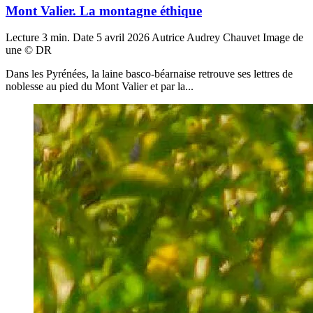
Mont Valier. La montagne éthique
Lecture
3 min.
Date
5 avril 2026
Autrice
Audrey Chauvet
Image de
une
© DR
Dans les Pyrénées, la laine basco-béarnaise retrouve ses lettres de
noblesse au pied du Mont Valier et par la...