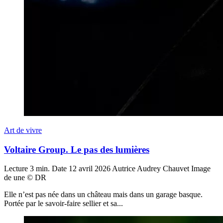
Art de vivre
Voltaire Group. Le pas des lumières
Lecture
3 min.
Date
12 avril 2026
Autrice
Audrey Chauvet
Image
de une
© DR
Elle n’est pas née dans un château mais dans un garage basque.
Portée par le savoir-faire sellier et sa...