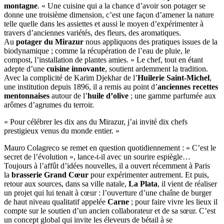
montagne
. « Une cuisine qui a la chance d’avoir son potager se
donne une troisième dimension, c’est une façon d’amener la nature
telle quelle dans les assiettes et aussi le moyen d’expérimenter à
travers d’anciennes variétés, des fleurs, des aromatiques.
Au
potager du Mirazur
nous appliquons des pratiques issues de la
biodynamique ; comme la récupération de l’eau de pluie, le
compost, l’installation de plantes amies. » Le chef, tout en étant
adepte d’une
cuisine innovante
, soutient ardemment la tradition.
Avec la complicité de Karim Djekhar de l’
Huilerie Saint-Michel
,
une institution depuis 1896, il a remis au point d’
anciennes recettes
mentonnaises
autour de l’
huile d’olive
; une gamme parfumée aux
arômes d’agrumes du terroir.
« Pour célébrer les dix ans du Mirazur, j’ai invité dix chefs
prestigieux venus du monde entier. »
Mauro Colagreco se remet en question quotidiennement : « C’est le
secret de l’évolution », lance-t-il avec un sourire espiègle…
Toujours à l’affût d’idées nouvelles, il a ouvert récemment à Paris
la
brasserie Grand Cœur
pour expérimenter autrement. Et puis,
retour aux sources, dans sa ville natale,
La Plata
, il vient de réaliser
un projet qui lui tenait à cœur : l’ouverture d’une chaîne de burger
de haut niveau qualitatif appelée
Carne
; pour faire vivre les lieux il
compte sur le soutien d’un ancien collaborateur et de sa sœur. C’est
un concept global qui invite les éleveurs de bétail à se