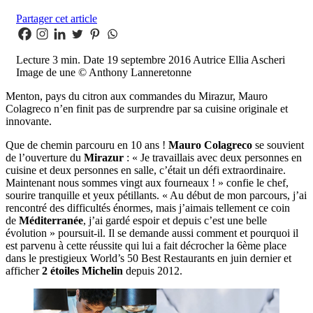
Partager cet article
Lecture
3 min.
Date
19 septembre 2016
Autrice
Ellia Ascheri
Image de une
© Anthony Lanneretonne
Menton, pays du citron aux commandes du Mirazur, Mauro
Colagreco n’en finit pas de surprendre par sa cuisine originale et
innovante.
Que de chemin parcouru en 10 ans !
Mauro Colagreco
se souvient
de l’ouverture du
Mirazur
: « Je travaillais avec deux personnes en
cuisine et deux personnes en salle, c’était un défi extraordinaire.
Maintenant nous sommes vingt aux fourneaux ! » confie le chef,
sourire tranquille et yeux pétillants. « Au début de mon parcours, j’ai
rencontré des difficultés énormes, mais j’aimais tellement ce coin
de
Méditerranée
, j’ai gardé espoir et depuis c’est une belle
évolution » poursuit-il. Il se demande aussi comment et pourquoi il
est parvenu à cette réussite qui lui a fait décrocher la 6ème place
dans le prestigieux World’s 50 Best Restaurants en juin dernier et
afficher
2 étoiles Michelin
depuis 2012.