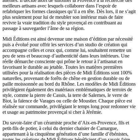
attentes. Il décide alors de sillonner la Provence à la recherche des
meilleurs artisans avec lesquels collaborer dans l’espoir de
refabriquer les formes classiques qu’il a en tête. Dès lors, il ne s’agit
plus seulement pour lui de meubler son intérieur mais de faire
revivre la vraie tradition du style provençal en contribuant au
passage à sauvegarder l’âme de sa région.
Midi Éditions est ainsi devenue une maison d’édition par nécessité
puis a évolué pour offrir les services d’un studio de création qui
accompagne celles et ceux qui, comme lui, souhaitent remettre un
peu de sens et beaucoup d’authenticité dans leurs intérieurs. Une
réelle démarche consciente qui prône le retour à l’artisanat en
favorisant le durable au jetable. Toutes les matières premières
utilisées pour la réalisation des pièces de Midi Éditions sont 100%
naturelles, provenant de forêts de chêne en gestion durable ou de
paille moissonnée au bord du Rhône. Les modèles de Midi Éditions
privilégient également des matériaux emblématiques de terroirs de
style, comme la pierre de Cassis, la terre de Salernes, le verre de
Biot, la faïence de Varages ou celle de Moustier. Chaque pièce est
réalisée sur commande, privilégiant le temps long pour redonner vie
et usage au patrimoine provençal si cher à Jérémie.
Du savoir-faire d’un céramiste proche d’Aix-en-Provence, fils et
petit-fils de potier, à celui du dernier chaisier de Camargue,
appartenant à la cinquième génération d’une famille d’ébénistes,
toutes les créations de Midi Éditions bénéficient d’un savoir-faire