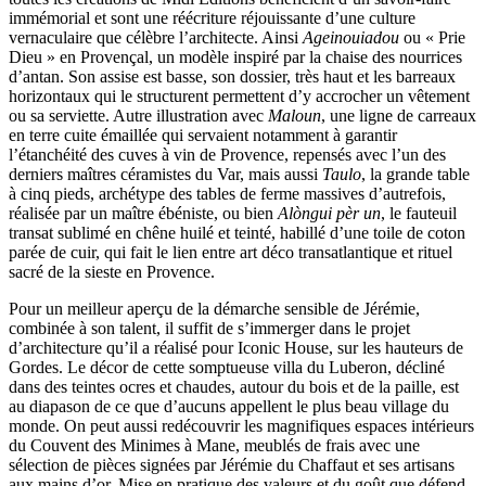
immémorial et sont une réécriture réjouissante d’une culture
vernaculaire que célèbre l’architecte. Ainsi
Ageinouiadou
ou « Prie
Dieu » en Provençal, un modèle inspiré par la chaise des nourrices
d’antan. Son assise est basse, son dossier, très haut et les barreaux
horizontaux qui le structurent permettent d’y accrocher un vêtement
ou sa serviette. Autre illustration avec
Maloun
, une ligne de carreaux
en terre cuite émaillée qui servaient notamment à garantir
l’étanchéité des cuves à vin de Provence, repensés avec l’un des
derniers maîtres céramistes du Var, mais aussi
Taulo
, la grande table
à cinq pieds, archétype des tables de ferme massives d’autrefois,
réalisée par un maître ébéniste, ou bien
Alòngui pèr un
, le fauteuil
transat sublimé en chêne huilé et teinté, habillé d’une toile de coton
parée de cuir, qui fait le lien entre art déco transatlantique et rituel
sacré de la sieste en Provence.
Pour un meilleur aperçu de la démarche sensible de Jérémie,
combinée à son talent, il suffit de s’immerger dans le projet
d’architecture qu’il a réalisé pour Iconic House, sur les hauteurs de
Gordes. Le décor de cette somptueuse villa du Luberon, décliné
dans des teintes ocres et chaudes, autour du bois et de la paille, est
au diapason de ce que d’aucuns appellent le plus beau village du
monde. On peut aussi redécouvrir les magnifiques espaces intérieurs
du Couvent des Minimes à Mane, meublés de frais avec une
sélection de pièces signées par Jérémie du Chaffaut et ses artisans
aux mains d’or. Mise en pratique des valeurs et du goût que défend