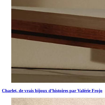
Charlet, de vrais bijoux d’histoires par Valérie Frojo