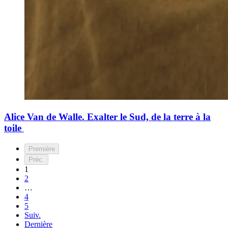
Alice Van de Walle. Exalter le Sud, de la terre à la
toile
Première
Préc.
1
2
…
4
5
Suiv.
Dernière