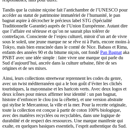
Tandis que la cuisine niçoise fait l’antichambre de l’UNESCO pour
accéder au statut de patrimoine immatériel de l’humanité, le pan
bagnat aspire à décrocher le précieux label STG (Spécialité
Traditionnelle Garantie) auprès de l’Union Européenne. Autant dire
que l’affaire est sérieuse et qu’on ne saurait plus tolérer de
contrefaçon. Consciente de l’enjeu culturel, miroir d’un art de vivre
sous le soleil, une jeune marque ne se rêve ni à Paris, encore moins à
Tokyo, mais bien enracinée dans le comté de Nice. Babass et Rima,
enfants des années 90 et du bitume niçois, ont fondé
Pan Bagnat
aka
PNBT avec une idée simple : faire vivre une marque qui parle du
Sud d’aujourd’hui, ancrée dans la culture urbaine, fière de ses
origines et de ses mixes.
Ainsi, leurs collections streetwear reprennent les codes du genre,
avec un twist méditerranéen qui a le bon goût d’éviter les clichés
touristiques, la mayonnaise et les haricots verts. Avec deux logos et
deux icônes pour mieux affirmer leur identité : un pan bagnat,
histoire d’enfoncer le clou (ou la cébette), et une version abstraite
qui stylise le Mercantour, la ville et la mer. Pour la recette originale,
toute la collection est conçue à partir de coton 100% biologique,
avec des matières recyclées ou recyclables, dans une logique de
durabilité et de respect des ressources. Une marque manifeste qui
exalte, en quelques basiques essentiels, l’esprit authentique du Sud.