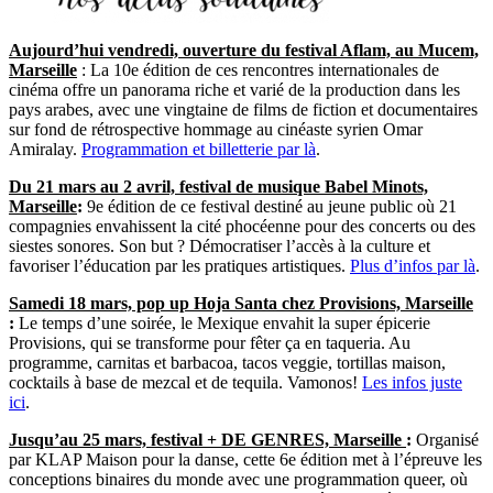
Aujourd’hui vendredi, ouverture du festival Aflam, au Mucem,
Marseille
: La 10e édition de ces rencontres internationales de
cinéma offre un panorama riche et varié de la production dans les
pays arabes, avec une vingtaine de films de fiction et documentaires
sur fond de rétrospective hommage au cinéaste syrien Omar
Amiralay.
Programmation et billetterie par là
.
Du 21 mars au 2 avril, festival de musique Babel Minots,
Marseille
:
9e édition de ce festival destiné au jeune public où 21
compagnies envahissent la cité phocéenne pour des concerts ou des
siestes sonores. Son but ? Démocratiser l’accès à la culture et
favoriser l’éducation par les pratiques artistiques.
Plus d’infos par là
.
Samedi 18 mars, pop up Hoja Santa chez Provisions, Marseille
:
Le temps d’une soirée, le Mexique envahit la super épicerie
Provisions, qui se transforme pour fêter ça en taqueria. Au
programme, carnitas et barbacoa, tacos veggie, tortillas maison,
cocktails à base de mezcal et de tequila. Vamonos!
Les infos juste
ici
.
Jusqu’au 25 mars, festival + DE GENRES, Marseille
:
Organisé
par KLAP Maison pour la danse, cette 6e édition met à l’épreuve les
conceptions binaires du monde avec une programmation queer, où