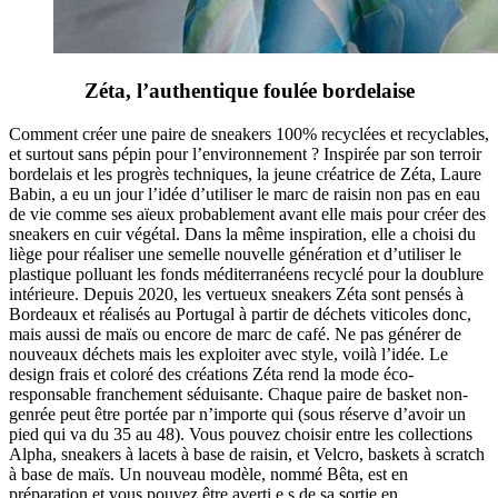
Zéta, l’authentique foulée bordelaise
Comment créer une paire de sneakers 100% recyclées et recyclables,
et surtout sans pépin pour l’environnement ? Inspirée par son terroir
bordelais et les progrès techniques, la jeune créatrice de Zéta, Laure
Babin, a eu un jour l’idée d’utiliser le marc de raisin non pas en eau
de vie comme ses aïeux probablement avant elle mais pour créer des
sneakers en cuir végétal. Dans la même inspiration, elle a choisi du
liège pour réaliser une semelle nouvelle génération et d’utiliser le
plastique polluant les fonds méditerranéens recyclé pour la doublure
intérieure. Depuis 2020, les vertueux sneakers Zéta sont pensés à
Bordeaux et réalisés au Portugal à partir de déchets viticoles donc,
mais aussi de maïs ou encore de marc de café. Ne pas générer de
nouveaux déchets mais les exploiter avec style, voilà l’idée. Le
design frais et coloré des créations Zéta rend la mode éco-
responsable franchement séduisante. Chaque paire de basket non-
genrée peut être portée par n’importe qui (sous réserve d’avoir un
pied qui va du 35 au 48). Vous pouvez choisir entre les collections
Alpha, sneakers à lacets à base de raisin, et Velcro, baskets à scratch
à base de maïs. Un nouveau modèle, nommé Bêta, est en
préparation et vous pouvez être averti.e.s de sa sortie en