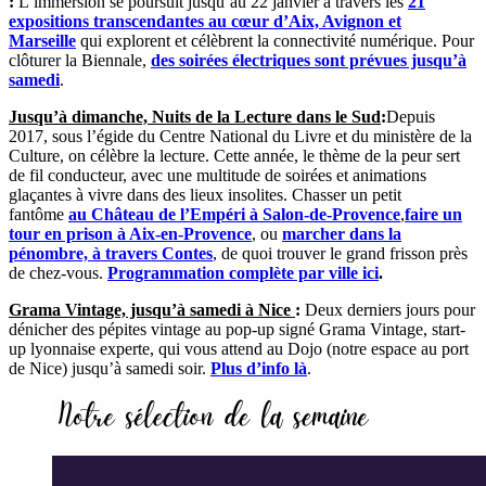
:
L’immersion se poursuit jusqu’au 22 janvier à travers les
21
expositions transcendantes au cœur d’Aix, Avignon et
Marseille
qui explorent et célèbrent la connectivité numérique. Pour
clôturer la Biennale,
des soirées électriques sont prévues jusqu’à
samedi
.
Jusqu’à dimanche, Nuits de la Lecture dans le Sud
:
Depuis
2017, sous l’égide du Centre National du Livre et du ministère de la
Culture, on célèbre la lecture. Cette année, le thème de la peur sert
de fil conducteur, avec une multitude de soirées et animations
glaçantes à vivre dans des lieux insolites. Chasser un petit
fantôme
au Château de l’Empéri à Salon-de-Provence
,
faire un
tour en prison à Aix-en-Provence
, ou
marcher dans la
pénombre, à travers Contes
, de quoi trouver le grand frisson près
de chez-vous.
Programmation complète par ville ici
.
Grama Vintage, jusqu’à samedi à Nice
:
Deux derniers jours pour
dénicher des pépites vintage au pop-up signé Grama Vintage, start-
up lyonnaise experte, qui vous attend au Dojo (notre espace au port
de Nice) jusqu’à samedi soir.
Plus d’info là
.