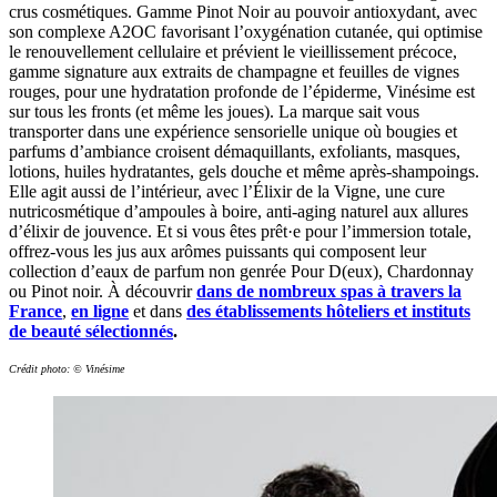
crus cosmétiques. Gamme Pinot Noir au pouvoir antioxydant, avec
son complexe A2OC favorisant l’oxygénation cutanée, qui optimise
le renouvellement cellulaire et prévient le vieillissement précoce,
gamme signature aux extraits de champagne et feuilles de vignes
rouges, pour une hydratation profonde de l’épiderme, Vinésime est
sur tous les fronts (et même les joues). La marque sait vous
transporter dans une expérience sensorielle unique où bougies et
parfums d’ambiance croisent démaquillants, exfoliants, masques,
lotions, huiles hydratantes, gels douche et même après-shampoings.
Elle agit aussi de l’intérieur, avec l’Élixir de la Vigne, une cure
nutricosmétique d’ampoules à boire, anti-aging naturel aux allures
d’élixir de jouvence. Et si vous êtes prêt·e pour l’immersion totale,
offrez-vous les jus aux arômes puissants qui composent leur
collection d’eaux de parfum non genrée Pour D(eux), Chardonnay
ou Pinot noir. À découvrir
d
ans de nombreux spas à travers la
France
,
en ligne
et dans
des établissements hôteliers et instituts
de beauté sélectionnés
.
Crédit photo: © Vinésime