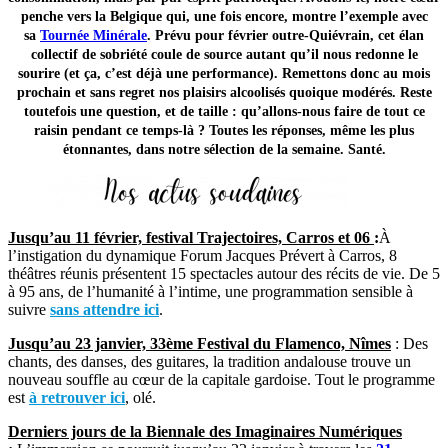
penche vers la Belgique qui, une fois encore, montre l’exemple avec
sa
Tournée Minérale
.
Prévu pour février outre-Quiévrain, cet élan
collectif de sobriété coule de source autant qu’il nous redonne le
sourire (et ça, c’est déjà une performance). Remettons donc au mois
prochain et sans regret nos plaisirs alcoolisés quoique modérés. Reste
toutefois une question, et de taille : qu’allons-nous faire de tout ce
raisin pendant ce temps-là ? Toutes les réponses, même les plus
étonnantes, dans notre sélection de la semaine. Santé.
Jusqu’au 11 février, festival Trajectoires, Carros et 06
:
À
l’instigation du dynamique Forum Jacques Prévert à Carros, 8
théâtres réunis présentent 15 spectacles autour des récits de vie. De 5
à 95 ans, de l’humanité à l’intime, une programmation sensible à
suivre
sans attendre ici
.
Jusqu’au 23 janvier, 33ème Festival du Flamenco, Nîmes
: Des
chants, des danses, des guitares, la tradition andalouse trouve un
nouveau souffle au cœur de la capitale gardoise. Tout le programme
est
à retrouver ici
, olé.
Derniers jours de la Biennale des Imaginaires Numériques