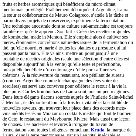
fruits et herbes aromatiques qui bénéficient du micro-climat
mentonnais privilégié. Fraîchement débarquée d’Argentine, Laura,
la sœur et collaboratrice de Mauro Colagreco, s’attèle à la tâche et
parmi divers projets de conserverie, expérimente la fermentation.
Une technique ancestrale dont sa culture sud-américaine est toujours
familière et qu’elle apprend. Son but ? Créer des recettes originales
de kombucha, made in Menton. Elle s’emploie alors à cultiver ses
mères, étonnantes concrétions naturelles issues de la fermentation du
thé, qu’elle nourrit et marie à toutes les plantes ou presque qui lui
passent par la main. Elle va ainsi mettre au point jusqu’à une
trentaine de recettes originales (seule une sélection d’entre elles est
disponible aujourd’hui à la vente) qu’elle teste et perfectionne,
puisqu’elle bénéficie d’un entourage d’élite pour affiner ses
créations. À la réouverture du restaurant, son pétillant de sureau
(connu en Argentine comme le champagne des fées voire des
sorcières) est servi aux convives pour célébrer le retour à la vie la
plus pure. Car les kombuchas de Laura sont tous un peu magiques.
Dans leurs élégants flacons sourcés auprès de l’huilerie Saint-Michel
à Menton, ils démontrent tout à la fois leur vitalité et la subtilité de
nouvelles saveurs, qui trouvent leur place dans des accords mets-
vins inédits testés au Mirazur ou cocktails inédits qui font le bonheur
de Ceto, le restaurant du Maybourne Riviera. Mais aussi une leçon
de choses. Les bactéries et levures à l’origine du travail de
fermentation sont toutes indigènes, enracinant
Kruda
, la marque de
Laura, dans la terre mentonnaise, par un lien vital insécable et