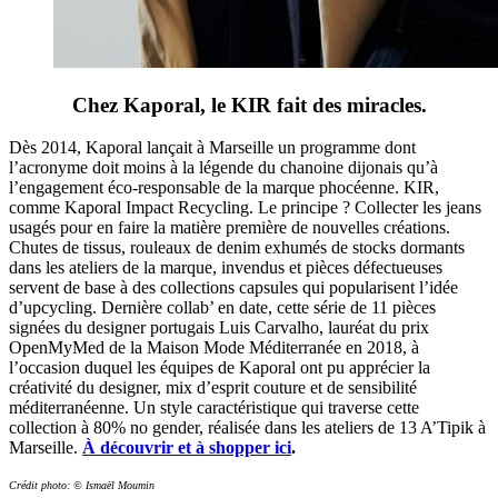
Chez Kaporal, le KIR fait des miracles.
Dès 2014, Kaporal lançait à Marseille un programme dont
l’acronyme doit moins à la légende du chanoine dijonais qu’à
l’engagement éco-responsable de la marque phocéenne. KIR,
comme Kaporal Impact Recycling. Le principe ? Collecter les jeans
usagés pour en faire la matière première de nouvelles créations.
Chutes de tissus, rouleaux de denim exhumés de stocks dormants
dans les ateliers de la marque, invendus et pièces défectueuses
servent de base à des collections capsules qui popularisent l’idée
d’upcycling. Dernière collab’ en date, cette série de 11 pièces
signées du designer portugais Luis Carvalho, lauréat du prix
OpenMyMed de la Maison Mode Méditerranée en 2018, à
l’occasion duquel les équipes de Kaporal ont pu apprécier la
créativité du designer, mix d’esprit couture et de sensibilité
méditerranéenne. Un style caractéristique qui traverse cette
collection à 80% no gender, réalisée dans les ateliers de 13 A’Tipik à
Marseille.
À découvrir et à shopper ici
.
Crédit photo: © Ismaël Moumin