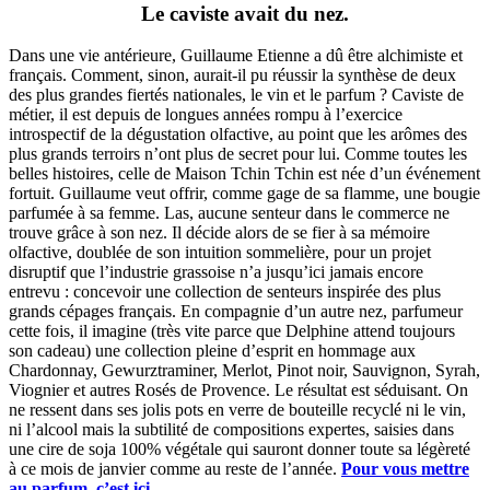
Le caviste avait du nez.
Dans une vie antérieure, Guillaume Etienne a dû être alchimiste et
français. Comment, sinon, aurait-il pu réussir la synthèse de deux
des plus grandes fiertés nationales, le vin et le parfum ? Caviste de
métier, il est depuis de longues années rompu à l’exercice
introspectif de la dégustation olfactive, au point que les arômes des
plus grands terroirs n’ont plus de secret pour lui. Comme toutes les
belles histoires, celle de Maison Tchin Tchin est née d’un événement
fortuit. Guillaume veut offrir, comme gage de sa flamme, une bougie
parfumée à sa femme. Las, aucune senteur dans le commerce ne
trouve grâce à son nez. Il décide alors de se fier à sa mémoire
olfactive, doublée de son intuition sommelière, pour un projet
disruptif que l’industrie grassoise n’a jusqu’ici jamais encore
entrevu : concevoir une collection de senteurs inspirée des plus
grands cépages français. En compagnie d’un autre nez, parfumeur
cette fois, il imagine (très vite parce que Delphine attend toujours
son cadeau) une collection pleine d’esprit en hommage aux
Chardonnay, Gewurztraminer, Merlot, Pinot noir, Sauvignon, Syrah,
Viognier et autres Rosés de Provence. Le résultat est séduisant. On
ne ressent dans ses jolis pots en verre de bouteille recyclé ni le vin,
ni l’alcool mais la subtilité de compositions expertes, saisies dans
une cire de soja 100% végétale qui sauront donner toute sa légèreté
à ce mois de janvier comme au reste de l’année.
Pour vous mettre
au parfum, c’est ici
.