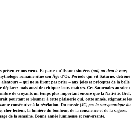
us présenter nos vœux. Et parce qu’ils sont sincères (
oui, on tient à vous,
a mythologie romaine situe son Âge d’Or. Période qui vit Saturne, détrôné
lentours – qui ne se firent pas prier – aux joies et préceptes de la belle
se déplacer mais aussi de critiquer leurs maîtres. Ces Saturnales auraient
nombre de croyants un temps plus important encore que la Nativité. Bref,
it pourtant se résumer à cette pâtisserie qui, cette année, stigmatise les
sante consécutive à la révélation. Du messie (
JC, pas la star qatartique du
, cher lecteur, la lumière du bonheur, de la conscience et de la sagesse.
 image de la semaine. Bonne année lumineuse et renversante.