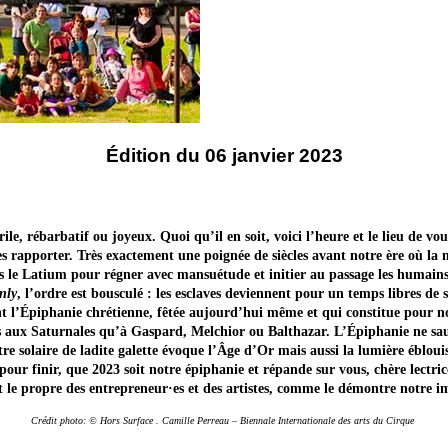
Édition du 06 janvier 2023
ile, rébarbatif ou joyeux. Quoi qu’il en soit, voici l’heure et le lieu de vo
les rapporter. Très exactement une poignée de siècles avant notre ère où l
ns le Latium pour régner avec mansuétude et initier au passage les humains a
nly
, l’ordre est bousculé : les esclaves deviennent pour un temps libres de 
dont l’Épiphanie chrétienne, fêtée aujourd’hui même et qui constitue pour 
s aux Saturnales qu’à Gaspard, Melchior ou Balthazar. L’Épiphanie ne saura
e solaire de ladite galette évoque l’Âge d’Or mais aussi la lumière éblouis
ur finir, que 2023 soit notre épiphanie et répande sur vous, chère lectrice
est le propre des entrepreneur·es et des artistes, comme le démontre notre
Crédit photo: © Hors Surface . Camille Perreau – Biennale Internationale des arts du Cirque