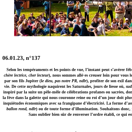
06.01.23, n°137
Selon les tempéraments et les points de vue, l’instant peut s’avérer fébr
chère lectrice, cher lecteur
), nous sommes allé·es creuser loin pour vous 
par son fils Jupiter (l
e dieu, pas notre PR, ndlr
), profiter de son exil da
vie. De cette mythologie naquirent les Saturnales, jours de liesse où,
sud
inspiré par la suite un pêle-mêle de célébrations profanes ou sacrées, 
la fève dans la galette qui nous couronne reine ou roi d’un jour doit plu
inquiétudes économiques avec sa frangipane d’électricité. La forme d’astr
ballon rond, ndlr
) ou de toute forme d’illumination. Souhaitons donc, po
Sans oublier bien sûr de renverser l’ordre établi, ce qui 