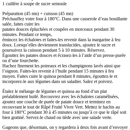
1 cuillère à soupe de sucre semoule
Préparation (45 mn) + cuisson (45 mn)
Préchauffez votre four à 180°C. Dans une casserole d’eau bouillante
salée, faites cuire les
patates douces épluchées et coupées en morceaux pendant 30
minutes. Pendant ce temps,
émincez les échalotes et faites-les revenir dans la margarine à feu
doux. Lorsqu’elles deviennent translucides, ajoutez le sucre et
poursuivez la cuisson pendant 5 à 10 minutes. Réservez.
Égouttez les patates douces et écrasez-les à l’aide d’un presse-purée
ou d’une fourchette.
Hachez finement les poireaux et les champignons lavés ainsi que
l’oignon. Faites-les revenir à l’huile pendant 15 minutes à feu
moyen. Faites cuire le quinoa pendant 8 minutes, égouttez-le et
incorporez-le aux légumes dans un saladier. Salez et poivrez.
Étalez le mélange de légumes et quinoa au fond d’un plat
préalablement huilé. Recouvrez avec les échalotes caramélisées,
ajoutez une couche de purée de patate douce et terminez en
recouvrant le tout de Râpé Fruité Vivre Vert. Mettez le hachis au
four à 180°C pendant 30 à 45 minutes ou jusqu’à ce que le râpé soit
bien gratiné. Servez-le chaud ou tiède avec une salade verte.
Gageons que, désormais, on y regardera à deux fois avant d’envoyer