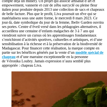
compte déjà un millier). Un projet qui associe artisanat d’art et
empowerment, vannerie et cuir de zébu surcyclé ou pleine fleur
italien pour produire depuis 2013 une collection de sacs et chapeaux
de belle facture. Plus que le profit, Liva poursuit un rêve qui se
matérialisera sous une autre forme, le mercredi 8 mars 2023. Ce
jour-là, date symbolique du jour de la femme, Ibeliv Garden ouvrira
ses portes. Centre d’éveil versé dans les pédagogies alternatives, il
accueillera une centaine d’enfants malgaches de 3 à 7 ans qui
viendront suivre un cursus où les apprentissages fondamentaux
s’enrichiront d’activités sportives, culturelles et artistiques, et d’une
sensibilisation à la richesse et à la préservation de la biodiversité de
Madagascar. Pour financer cette réalisation, la marque compte en
partie sur les bénéfices générés par la vente d’un
modèle spécial de
chapeau
et d’une marraine exceptionnelle en la personne
de Véronika Loubry. Jamais expression n’aura semblé plus
appropriée : chapeau Liva.