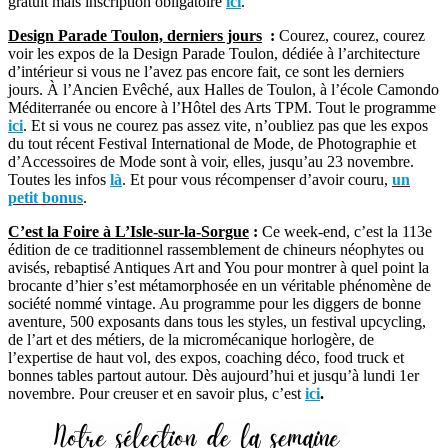
gratuit mais inscription obligatoire
ici
.
Design Parade Toulon, derniers jours
:
Courez, courez, courez
voir les expos de la Design Parade Toulon, dédiée à l’architecture
d’intérieur si vous ne l’avez pas encore fait, ce sont les derniers
jours. À l’Ancien Evêché, aux Halles de Toulon, à l’école Camondo
Méditerranée ou encore à l’Hôtel des Arts TPM. Tout le programme
ici
. Et si vous ne courez pas assez vite, n’oubliez pas que les expos
du tout récent Festival International de Mode, de Photographie et
d’Accessoires de Mode sont à voir, elles, jusqu’au 23 novembre.
Toutes les infos
là
. Et pour vous récompenser d’avoir couru,
un
petit bonus
.
C’est la Foire à L’Isle-sur-la-Sorgue
:
Ce week-end, c’est la 113e
édition de ce traditionnel rassemblement de chineurs néophytes ou
avisés, rebaptisé Antiques Art and You pour montrer à quel point la
brocante d’hier s’est métamorphosée en un véritable phénomène de
société nommé vintage. Au programme pour les diggers de bonne
aventure, 500 exposants dans tous les styles, un festival upcycling,
de l’art et des métiers, de la micromécanique horlogère, de
l’expertise de haut vol, des expos, coaching déco, food truck et
bonnes tables partout autour. Dès aujourd’hui et jusqu’à lundi 1er
novembre. Pour creuser et en savoir plus, c’est
ici
.