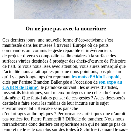
On ne joue pas avec la nourriture
Ces derniers jours, une nouvelle forme d’éco-activisme s’est
manifestée dans les musées à travers l’Europe où de petits
commandos ont commis le geste réparable et irrévérencieux
de projeter diverses compositions alimentaires à la surface des
surfaces vitrées destinées à protéger des chefs-d’œuvre de l’histoire
de l’art. Si vous nous lisez avec attention, vous aurez remarqué que
l’actualité nous a rattrapé·es puisque nous pointions, pas plus tard
qu’il y a pas longtemps (en reprenant
les mots d’Aldo Leopold
,
cités par l’artiste Brandon Ballengée à l’occasion de
son expo au
CAIRN de Digne
), le paradoxe suivant : les œuvres d’artistes,
fussent-ils historiques, sont mieux protégées que celles du Créateur
lui-même. Que faut-il alors penser de ces gestes ? Actes désespérés
destinés à faire sortir les médias de leur incurie sur le sujet
environnemental ? Remake sans panache
d’entartrages anthologiques ? Performances artistiques que n’aurait
pas reniées feu Pierre Pinoncelli ? Difficile de trancher. Nous nous
retrancherons donc derrière cet aphorisme zen qui ne mange pas de
pain (et ne le jette pas plus sur des toiles à 8 chiffres) : quand le sage