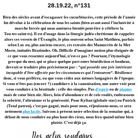
28.19.22, n°131
Bien des siècles avant d’escagasser les cucurbitacées, cette période de l’année
fut dévolue à la célébration de tous les saints (bien avant aussi l’inclusivité à
marche forcée qui nous amènera bientôt peut-être à célébrer la
Tou·tes·saint·es). Il est d’usage dans la liturgie judéo-chrétienne de rappeler
alors ces versets de l’Évangile, le plus souvent selon Saint Matthieu, parfois
selon Luc ou, plus anciens encore, ces extraits des Manuscrits de la Mer
Morte, intitulés Béatitudes. Ok. Difficile d’imaginer notion plus éloignée de
ce que vous ressentez aujourd’hui, n’est-ce pas ? Pourtant, l’étymologie
grecque du mot, qui se place quelque part entre bénédiction et bonheur,
devrait se traduire plus précisément par :
“qui possède une joie intérieure
incapable d’être affectée par les circonstances qui l’entourent“
. Résilience
donc, si vous préférez, ou que vous cédez aux mèmes langagiers de l’époque.
Si vous n’êtes pas (encore ?) candidat·e à la canonisation, une autre voie peut
vous conduire à la béatitude : celle des simples. Pas
d’esprit
ou de
plantes
mais de cœur bien sûr. Alors, foin d’abondance et de cols roulés, embrassons
la sobriété, l’altruisme et la générosité. Pour Kylian (globale star) ou Patrick
(Total patron), c’est pas gagné, mais pour nous, réjouissons-nous, ce sera
nettement
plus facile
. Suivons à présent notre sélection de la semaine qui, à
défaut de nous conduire au plus haut des cieux, nous fera quand même bien
plaisir. C’est déjà ça.