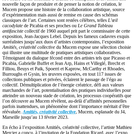
nouvelle façon de produire et de penser la notion de création, le
Mucem propose une histoire de la collaboration artistique, source
d’expérimentation mais aussi de remise en cause des schémas
classiques de l’art. Certaines sont restées célèbres, telles
L’œil
cacodylate
de Picabia et ses proches ou
Le Grand Tableau
antifasciste
collectif de 1960 auquel prit part le commissaire de cette
exposition, Jean-Jacques Lebel. Depuis les fameux cadavres exquis
surréalistes jusqu’aux duos d’artistes contemporains, l’exposition
Amitiés, créativité collective
du Mucem expose une sélection choisie
qui illustre une multitude de pratiques artistiques collaboratives.
Témoignant du dialogue fécond entre des artistes tels que Picasso et
Picabia, Gabrielle Buffet et Jean Arp, Hains et Villeglé, Brecht et
Filliou, Beuys et Paik, Spoerri et Kaprow, McCarthy et Rhoades,
Burroughs et Gysin, les œuvres exposées, en tout 117 issues de
collections publiques et privées, éclairent le passage de l’égo au
collectif. Démultiplication de l’énergie créatrice, défi aux valeurs
marchandes de l’art, potentialisation des pratiques individuelles pour
atteindre un nouveau stade de création, les processus coopératifs que
l’on découvre au Mucem révèlent, au-delà d’affinités personnelles
parfois inattendues, un phénomène dont l’importance méritait d’être
réévaluée.
Amitiés, créativité collective
, Mucem, esplanade du J4,
Marseille jusqu’au 13 février 2023.
En écho à l’exposition Amitiés, créativité collective, l’artiste Mathieu
Mercier a conçu, à l’invitation de la Fondation Ricard, avec l’expo