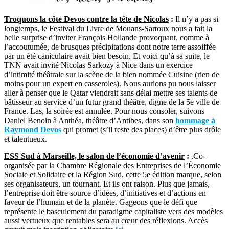
Troquons la côte Devos contre la tête de Nicolas
:
Il n’y a pas si
longtemps, le Festival du Livre de Mouans-Sartoux nous a fait la
belle surprise d’inviter François Hollande provoquant, comme à
l’accoutumée, de brusques précipitations dont notre terre assoiffée
par un été caniculaire avait bien besoin. Et voici qu’à sa suite, le
TNN avait invité Nicolas Sarkozy à Nice dans un exercice
d’intimité théâtrale sur la scène de la bien nommée Cuisine (rien de
moins pour un expert en casseroles). Nous aurions pu nous laisser
aller à penser que le Qatar viendrait sans délai mettre ses talents de
bâtisseur au service d’un futur grand théâtre, digne de la 5e ville de
France. Las, la soirée est annulée. Pour nous consoler, suivons
Daniel Benoin à Anthéa, théâtre d’Antibes, dans son
hommage à
Raymond Devos
qui promet (s’il reste des places) d’être plus drôle
et talentueux.
ESS Sud à Marseille, le salon de l’économie d’avenir
:
.Co-
organisée par la Chambre Régionale des Entreprises de l’Économie
Sociale et Solidaire et la Région Sud, cette 5e édition marque, selon
ses organisateurs, un tournant. Et ils ont raison. Plus que jamais,
l’entreprise doit être source d’idées, d’initiatives et d’actions en
faveur de l’humain et de la planète. Gageons que le défi que
représente le basculement du paradigme capitaliste vers des modèles
aussi vertueux que rentables sera au cœur des réflexions. Accès