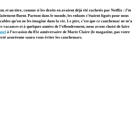
t, et un titre, comme si les droits en avaient déjà été rachetés par Netflix :
I’m
faitement fluent. Partout dans le monde, les enfants s’étaient ligués pour nous
lacables qu’on ne les imagine dans la vie. Le pire, c’est que ce cauchemar ne m’a
des vacances et à quelques années de l’effondrement, nous avons choisi de faire
nnel
à l’occasion du 85e anniversaire de Marie Claire (le magazine, pas votre
ierté azuréenne saura vous éviter les cauchemars.