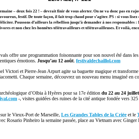
semaine – deux fois 22 ! – devrait finir de vous alerter. On ne va donc pas en raj
avoureux, festif. De toute façon, il fait trop chaud pour s’agiter. PS : si vous lise
éliciter. Poussons d’ailleurs la rébellion jusqu’à demander à nos responsables : 
ores et non chez les honnêtes télétravailleurs et télétravailleuses. Et voilà, enc
tivals offre une programmation foisonnante pour son nouvel été dans le
thentiques émotions.
Jusqu’au 12 août
.
festivaldechaillol.com
el Victori et Pierre-Jean Arpurt agite sa baguette magique et transforme 
o Giacometti. Chaque semaine, découvrez un nouveau menu imaginé en col
e archéologique d’Olbia à Hyères pour sa 17e édition
du 22 au 24 juille
tival.com
-, visites guidées des ruines de la cité antique fondée vers 325
 sur le Vieux-Port de Marseille,
Les Grandes Tables de la Criée
et le
al avec Rosario Pinheiro la semaine passée, place au Vietnam avec Gin