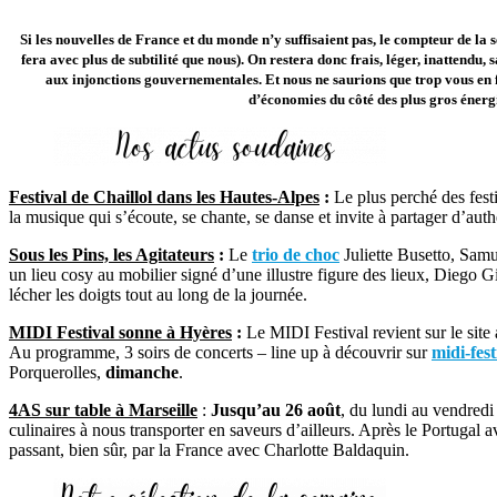
Si les nouvelles de France et du monde n’y suffisaient pas, le compteur de la 
fera avec plus de subtilité que nous). On restera donc frais, léger, inattendu, s
aux injonctions gouvernementales. Et nous ne saurions que trop vous en f
d’économies du côté des plus gros énergiv
Festival de Chaillol dans les Hautes-Alpes
:
Le plus perché des fes
la musique qui s’écoute, se chante, se danse et invite à partager d’au
Sous les Pins, les Agitateurs
:
Le
trio de choc
Juliette Busetto, Samu
un lieu cosy au mobilier signé d’une illustre figure des lieux, Dieg
lécher les doigts tout au long de la journée.
MIDI Festival sonne à Hyères
:
Le MIDI Festival revient sur le sit
Au programme, 3 soirs de concerts – line up à découvrir sur
midi-fes
Porquerolles,
dimanche
.
4AS sur table à Marseille
:
Jusqu’au 26 août
, du lundi au vendredi
culinaires à nous transporter en saveurs d’ailleurs. Après le Portug
passant, bien sûr, par la France avec Charlotte Baldaquin.