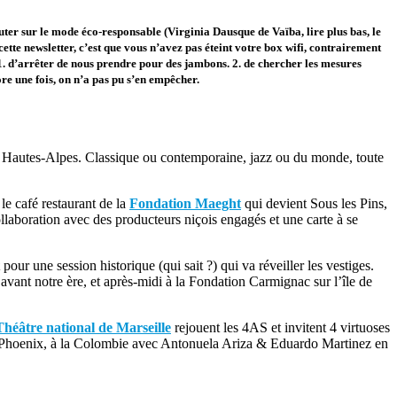
outer sur le mode éco-responsable (Virginia Dausque de Vaïba, lire plus bas, le
z cette newsletter, c’est que vous n’avez pas éteint votre box wifi, contrairement
1. d’arrêter de nous prendre pour des jambons. 2. de chercher les mesures
ore une fois, on n’a pas pu s’en empêcher.
s Hautes-Alpes. Classique ou contemporaine, jazz ou du monde, toute
le café restaurant de la
Fondation Maeght
qui devient Sous les Pins,
laboration avec des producteurs niçois engagés et une carte à se
t
pour une session historique (qui sait ?) qui va réveiller les vestiges.
 avant notre ère, et après-midi à la Fondation Carmignac sur l’île de
Théâtre national de Marseille
rejouent les 4AS et invitent 4 virtuoses
ger Phoenix, à la Colombie avec Antonuela Ariza & Eduardo Martinez en