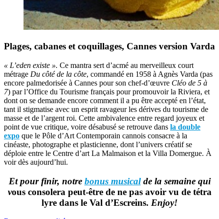
Plages, cabanes et coquillages, Cannes version Varda
« L’eden existe ».
Ce mantra sert d’acmé au merveilleux court
métrage
Du côté de la côte
, commandé en 1958 à Agnès Varda (pas
encore palmedorisée à Cannes pour son chef-d’œuvre
Cléo de 5 à
7
) par l’Office du Tourisme français pour promouvoir la Riviera, et
dont on se demande encore comment il a pu être accepté en l’état,
tant il stigmatise avec un esprit ravageur les dérives du tourisme de
masse et de l’argent roi. Cette ambivalence entre regard joyeux et
point de vue critique, voire désabusé se retrouve dans
la double
expo
que le Pôle d’Art Contemporain cannois consacre à la
cinéaste, photographe et plasticienne, dont l’univers créatif se
déploie entre le Centre d’art La Malmaison et la Villa Domergue. À
voir dès aujourd’hui.
Et pour finir, notre
bonus musical
de la semaine qui
v
ous consolera peut-être de ne pas avoir vu de tétra
lyre dans le Val d’Escreins.
Enjoy!