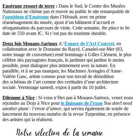
Ensérune ressort de terre
:
Dans le Sud, le Centre des Musées
Nationaux ne chôme pas et rouvre au public le site remarquable de
l’oppidum d’Ensérune
dans l’Hérault, avec en prime
réaménagement du musée, ajout d’un bâtiment d’accueil et
réorganisation du parcours de visite. Cette semaine,
the place to be
date de 550 avant JC. Si c’est pas du tourisme durable.
Deux fois Mouans-Sartoux
:
L’
Espace de l’Art Concret
, en
collaboration avec le Domaine du Rayol, Canadel-sur-Mer (83,
notre image de couverture) rend hommage à Gilles Clément, le plus
célèbre des paysagistes français, le jardinier qui jardine le moins
possible, pour dialoguer plus intimement avec la nature. En
parallèle, et à ne pas manquer, les Machines Aveugles d’Anne-
Valérie Gasc, artiste connue pour son travail de démolition
des schémas de l’art comme des certitudes d’une architecture
sociale. Vernissage samedi, expos à partir du 10 juillet.
Dilemme à Nice
: Si vous n’êtes pas à Mouans-Sartoux, venez nous
rejoindre au Dojo à Nice pour
le finissage de l’expo
You don’t need
another plant : l’envie d’aimer
, qui servira également de soirée de
lancement du nouveau numéro de la revue Turpentine, en présence
des artistes qui la réalisent.