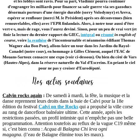
et les lobbys sont ravis. Pour sa part, Vladimir pourra continuer
d’engranger les milliards pour financer sa sale guerre via ses gazoducs
désormais porteurs d’une énergie durable (sorry Volodymyr) et Areva,
espérer se renflouer (merci M. le Président) après ses déconvenues (bien
renouvelables, elles) avec l’EPR finlandais. Alors, à notre tour aussi d’être
vert·e·s, mais de rage, vous l’aurez deviné. Sinon, pour un peu de vrai vert (et
finir la lecture du dernier rapport du GIEC,
intégral
ou
résumé
in english of
course
, voire
la synthèse
de l’incontournable et néanmoins édifiant Thomas
Wagner aka Bon Pote), allons faire un tour dans les Jardins du Rayol-
Canadel (notre couv), en hommage à Gilles Clément, auquel l’EAC de
Mouans-Sartoux consacre une expo (voir ci-dessous). Ou bien du côté de Vars
(Hautes-Alpes), dans la réserve naturelle du Val d’Escreins. En priant le ciel
pour ne pas y croiser d’Eurodéputé.
Calvin rocks again
:
De samedi à mardi, la fête, la musique et la
danse reprennent leurs droits dans la baie de Calvi pour la 18e
édition du festival
Calvi on the Rocks
qui a propulsé la ville corse
au rang de dancefloor balnéaire ultime. Cette année, après les
restrictions passées, un profil intimiste qui n’empêche pas une belle
programmation. Attention toutefois au reflux de la vague C19 même
si, c’est bien connu :
Acqua di Balagna Chi leva ogni
magagna
. (l’eau de Balagne élimine tous les maux).