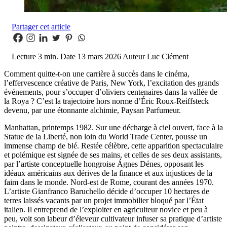
Partager cet article
Lecture
3 min.
Date
13 mars 2026
Auteur
Luc Clément
Comment quitte-t-on une carrière à succès dans le cinéma,
l’effervescence créative de Paris, New York, l’excitation des grands
événements, pour s’occuper d’oliviers centenaires dans la vallée de
la Roya ? C’est la trajectoire hors norme d’Éric Roux-Reiffsteck
devenu, par une étonnante alchimie, Paysan Parfumeur.
Manhattan, printemps 1982. Sur une décharge à ciel ouvert, face à la
Statue de la Liberté, non loin du World Trade Center, pousse un
immense champ de blé. Restée célèbre, cette apparition spectaculaire
et polémique est signée de ses mains, et celles de ses deux assistants,
par l’artiste conceptuelle hongroise Ágnes Dénes, opposant les
idéaux américains aux dérives de la finance et aux injustices de la
faim dans le monde. Nord-est de Rome, courant des années 1970.
L’artiste Gianfranco Baruchello décide d’occuper 10 hectares de
terres laissés vacants par un projet immobilier bloqué par l’État
italien. Il entreprend de l’exploiter en agriculteur novice et peu à
peu, voit son labeur d’éleveur cultivateur infuser sa pratique d’artiste