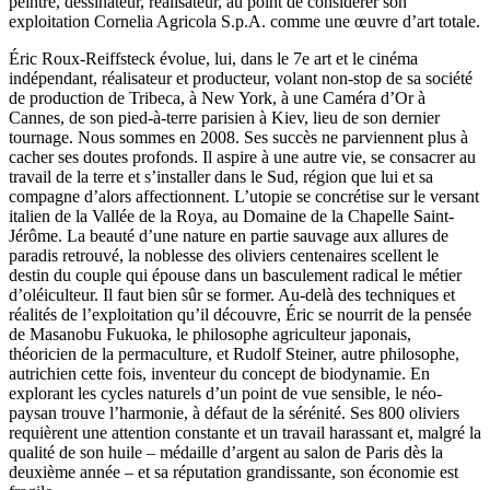
peintre, dessinateur, réalisateur, au point de considérer son
exploitation Cornelia Agricola S.p.A. comme une œuvre d’art totale.
Éric Roux-Reiffsteck évolue, lui, dans le 7e art et le cinéma
indépendant, réalisateur et producteur, volant non-stop de sa société
de production de Tribeca, à New York, à une Caméra d’Or à
Cannes, de son pied-à-terre parisien à Kiev, lieu de son dernier
tournage. Nous sommes en 2008. Ses succès ne parviennent plus à
cacher ses doutes profonds. Il aspire à une autre vie, se consacrer au
travail de la terre et s’installer dans le Sud, région que lui et sa
compagne d’alors affectionnent. L’utopie se concrétise sur le versant
italien de la Vallée de la Roya, au Domaine de la Chapelle Saint-
Jérôme. La beauté d’une nature en partie sauvage aux allures de
paradis retrouvé, la noblesse des oliviers centenaires scellent le
destin du couple qui épouse dans un basculement radical le métier
d’oléiculteur. Il faut bien sûr se former. Au-delà des techniques et
réalités de l’exploitation qu’il découvre, Éric se nourrit de la pensée
de Masanobu Fukuoka, le philosophe agriculteur japonais,
théoricien de la permaculture, et Rudolf Steiner, autre philosophe,
autrichien cette fois, inventeur du concept de biodynamie. En
explorant les cycles naturels d’un point de vue sensible, le néo-
paysan trouve l’harmonie, à défaut de la sérénité. Ses 800 oliviers
requièrent une attention constante et un travail harassant et, malgré la
qualité de son huile – médaille d’argent au salon de Paris dès la
deuxième année – et sa réputation grandissante, son économie est